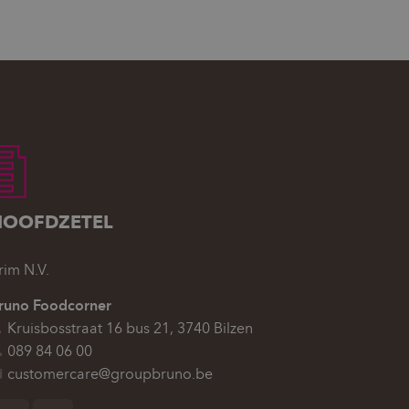
HOOFDZETEL
rim N.V.
runo Foodcorner
Kruisbosstraat 16 bus 21, 3740 Bilzen
089 84 06 00
customercare@groupbruno.be
olg ons op