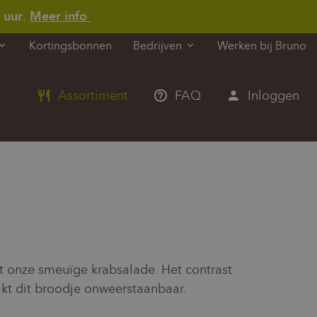
 uur
.
Meer info
Kortingsbonnen
Werken bij Bruno
Bedrijven
Assortiment
FAQ
Inloggen
t onze smeuïge krabsalade. Het contrast
kt dit broodje onweerstaanbaar.