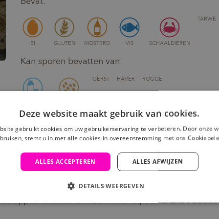
Bevat:
TARWE
EI
GLUTEN
MOSTERD
VIS
SCHAALDIEREN
Kan sporen bevatten van:
GERST
HAVER
ROGGE
MELK
SESAMZAAD
Deze website maakt gebruik van cookies.
Om dit product toe te voegen aan je winkelmandj
site gebruikt cookies om uw gebruikerservaring te verbeteren. Door onze w
bruiken, stemt u in met alle cookies in overeenstemming met ons Cookiebele
Inloggen
ALLES ACCEPTEREN
ALLES AFWIJZEN
DETAILS WEERGEVEN
 de app of website en haal het af bij een Bruno Foodcor