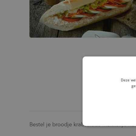
Deze web
ge
Bestel je broodje krabsalade makkelijk via