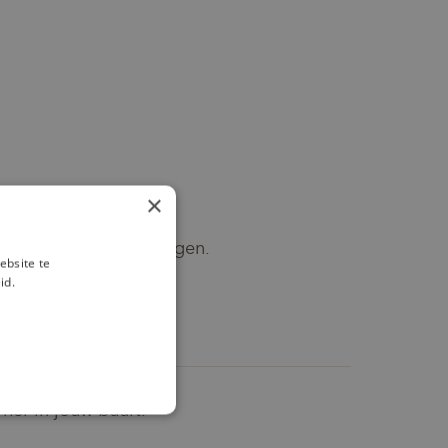
×
e moet je eerst inloggen.
ebsite te
id.
ner in jouw buurt.