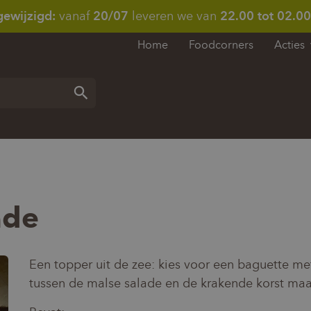
gewijzigd:
vanaf
20/07
leveren we van
22.00 tot 02.00
Home
Foodcorners
Acties
Zoeken
ade
Een topper uit de zee: kies voor een baguette me
tussen de malse salade en de krakende korst maa