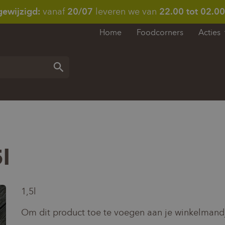
gewijzigd:
vanaf
20/07
leveren we van
22.00 tot 02.00
Home
Foodcorners
Acties
Zoeken
5l
1,5l
Om dit product toe te voegen aan je winkelmandj