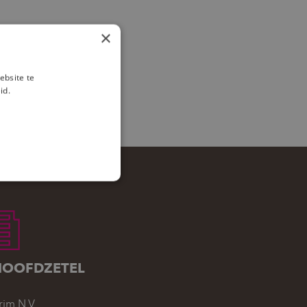
×
ebsite te
id.
HOOFDZETEL
rim N.V.