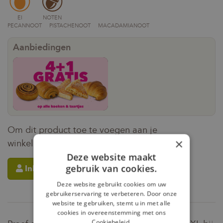
EI
NOTEN
PECANNOOT
PISTACHENOOT
MACADAMIANOOT
Aanbiedingen
4+1 koeken gratis
Om dit product toe te voegen aan je
×
winkelmandje moet je eerst inloggen.
Deze website maakt
gebruik van cookies.
Inloggen
Deze website gebruikt cookies om uw
gebruikerservaring te verbeteren. Door onze
website te gebruiken, stemt u in met alle
cookies in overeenstemming met ons
Cookiebeleid.