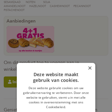
SESAMZAAD
NOTEN
SOJA
AMANDELNOOT
HAZELNOOT
CASHEWNOOT
PECANNOOT
PISTACHENOOT
Aanbiedingen
4+1 koeken gratis
Om dit product toe te voegen aan je
×
winkelmandje moet je eerst inloggen.
Deze website maakt
gebruik van cookies.
Inloggen
Deze website gebruikt cookies om uw
gebruikerservaring te verbeteren. Door onze
website te gebruiken, stemt u in met alle
cookies in overeenstemming met ons
Cookiebeleid.
Geniet nu van een verrukkelijke Muffin Lemon