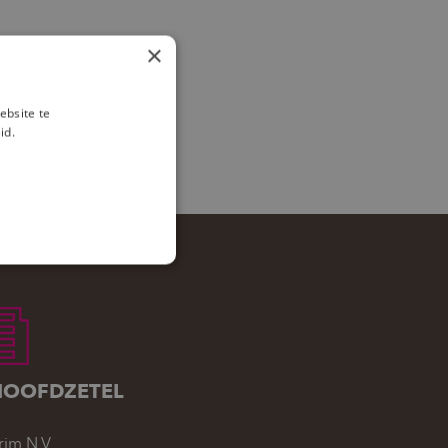
×
ebsite te
id.
HOOFDZETEL
rim N.V.