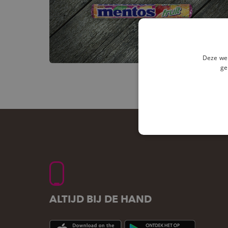
Deze web
ge
ALTIJD BIJ DE HAND