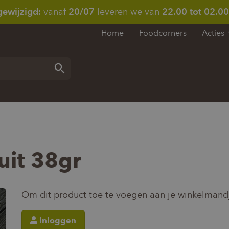
gewijzigd:
vanaf
20/07
leveren we van
22.00 tot 02.00
Home
Foodcorners
Acties
Zoeken
uit 38gr
Om dit product toe te voegen aan je winkelmandj
Inloggen