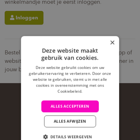
winkelmandje moet je eerst inloggen.
Inloggen
×
Deze website maakt
Bestel je frikandelbroodje makkelijk via de app of
gebruik van cookies.
website en haal het af bij een Bruno Foodcorner in
Deze website gebruikt cookies om uw
jouw buurt.
gebruikerservaring te verbeteren. Door onze
website te gebruiken, stemt u in met alle
cookies in overeenstemming met ons
Cookiebeleid.
ALLES ACCEPTEREN
ALLES AFWIJZEN
DETAILS WEERGEVEN
ALTIJD BIJ DE HAND