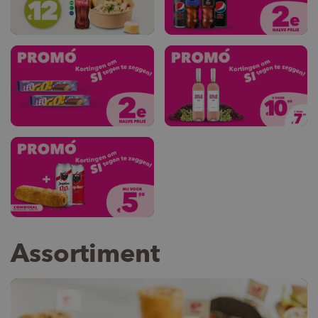
Dinerdeal Pasta
Pepsi 33cl of 50cl 2de -50%
Leo GO
Solo Grigio Rosé - 2 voor € 
Combi Jupiler/Worstenbroodje voor €5
Assortiment