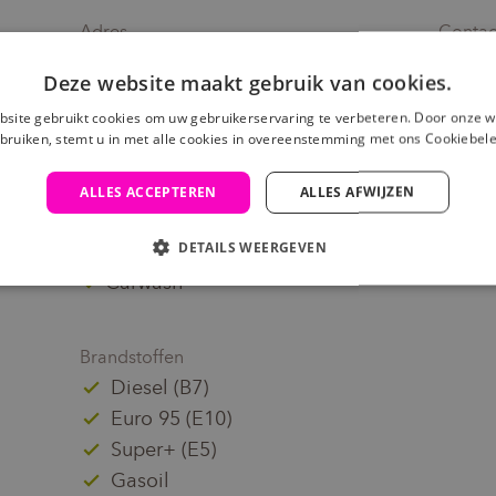
Adres
Contac
Heppensesteenweg 91
bev
Deze website maakt gebruik van cookies.
3581 Beverlo
011
site gebruikt cookies om uw gebruikerservaring te verbeteren. Door onze w
België
bruiken, stemt u in met alle cookies in overeenstemming met ons Cookiebele
Diensten
Openi
ALLES ACCEPTEREN
ALLES AFWIJZEN
Maanda
Service Station
Zon- e
DETAILS WEERGEVEN
Foodcorner
Carwash
Brandstoffen
Diesel (B7)
Euro 95 (E10)
Super+ (E5)
Gasoil