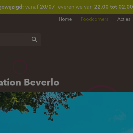
gewijzigd:
vanaf
20/07
leveren we van
22.00 tot 02.00
Home
Foodcorners
Acties
Zoeken
ation Beverlo