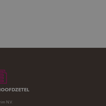
HOOFDZETEL
rim N.V.