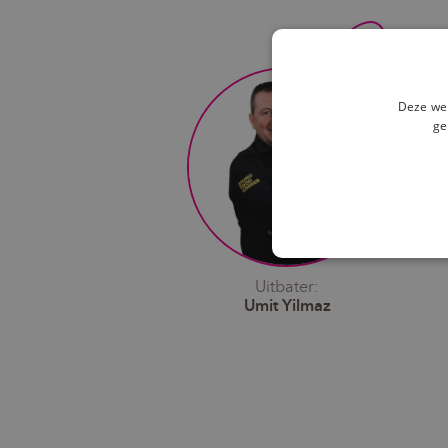
Deze web
ge
Uitbater:
Umit Yilmaz